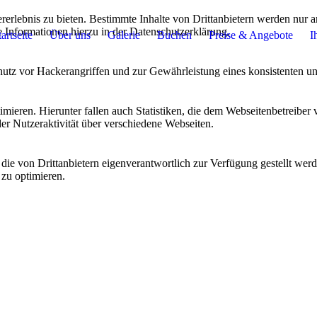
lebnis zu bieten. Bestimmte Inhalte von Drittanbietern werden nur ang
e Informationen hierzu in der Datenschutzerklärung.
tartseite
Über uns
Galerie
Buchen
Preise & Angebote
I
utz vor Hackerangriffen und zur Gewährleistung eines konsistenten un
ieren. Hierunter fallen auch Statistiken, die dem Webseitenbetreiber v
r Nutzeraktivität über verschiedene Webseiten.
 die von Drittanbietern eigenverantwortlich zur Verfügung gestellt wer
 zu optimieren.