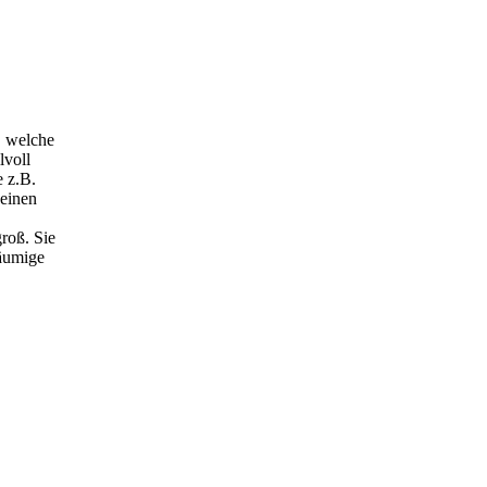
, welche
lvoll
e z.B.
einen
roß. Sie
räumige