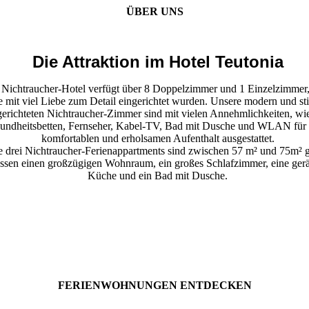
ÜBER UNS
Die Attraktion im Hotel Teutonia
 Nichtraucher-Hotel verfügt über 8 Doppelzimmer und 1 Einzelzimmer
le mit viel Liebe zum Detail eingerichtet wurden. Unsere modern und sti
gerichteten Nichtraucher-Zimmer sind mit vielen Annehmlichkeiten, wi
undheitsbetten, Fernseher, Kabel-TV, Bad mit Dusche und WLAN für 
komfortablen und erholsamen Aufenthalt ausgestattet.
 drei Nichtraucher-Ferienappartments sind zwischen 57 m² und 75m² g
ssen einen großzügigen Wohnraum, ein großes Schlafzimmer, eine ge
Küche und ein Bad mit Dusche.
FERIEN­WOHNUN­GEN ENT­DECKEN