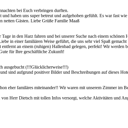
hnachten bei Euch verbringen durften.
lt und haben uns super betreut und aufgehoben gefühlt. Es war fast w
len netten Gästen. Liebe Grüße Familie Maaß
ar Tage in den Harz fahren und bei unserer Suche nach einem schönen Ho
Liebe in einer familiären Weise geführt, die uns sehr viel Spaß gemach
t entfernt an einem (ruhigen) Hallenbad gelegen, perfekt! Wir werde
ute für Ihre geschäftliche Zukunft!
ausgebucht (­!!­!Glü­cklicherweise!­!!­)
nd sind aufgrund positiver Bilder und Beschreibungen auf dieses Hotel 
hon eher familäres miteinander!! Wir waren mit unserem Zimmer im Ber
von Herr Dietsch mit tollen Infos versorgt, welche Aktivitäten und A