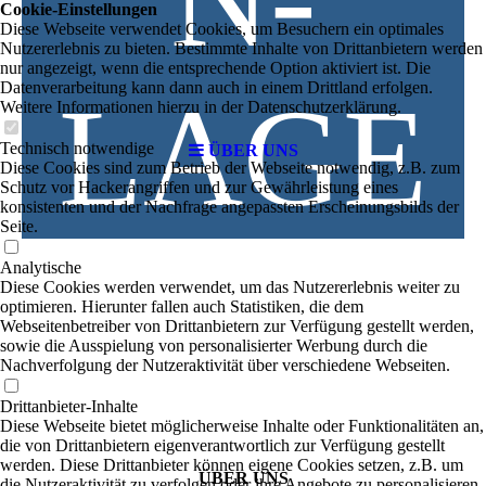
Cookie-Einstellungen
Diese Webseite verwendet Cookies, um Besuchern ein optimales
Nutzererlebnis zu bieten. Bestimmte Inhalte von Drittanbietern werden
nur angezeigt, wenn die entsprechende Option aktiviert ist. Die
Datenverarbeitung kann dann auch in einem Drittland erfolgen.
LAGE
Weitere Informationen hierzu in der Datenschutzerklärung.
Technisch notwendige
ÜBER UNS
Diese Cookies sind zum Betrieb der Webseite notwendig, z.B. zum
Schutz vor Hackerangriffen und zur Gewährleistung eines
konsistenten und der Nachfrage angepassten Erscheinungsbilds der
Seite.
Analytische
Diese Cookies werden verwendet, um das Nutzererlebnis weiter zu
optimieren. Hierunter fallen auch Statistiken, die dem
Webseitenbetreiber von Drittanbietern zur Verfügung gestellt werden,
sowie die Ausspielung von personalisierter Werbung durch die
Nachverfolgung der Nutzeraktivität über verschiedene Webseiten.
Drittanbieter-Inhalte
Diese Webseite bietet möglicherweise Inhalte oder Funktionalitäten an,
die von Drittanbietern eigenverantwortlich zur Verfügung gestellt
werden. Diese Drittanbieter können eigene Cookies setzen, z.B. um
ÜBER UNS
die Nutzeraktivität zu verfolgen oder ihre Angebote zu personalisieren