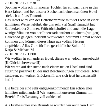
29.10.2017
12:03:38
Spontan wollte ich mit meiner Tochter für ein paar Tage in den
Harz fahren und bei unserer Suche nach einem schönen Hotel
stieß ich auf das Teutonia.
Das Hotel wird von der Betreiberfamilie mit viel Liebe in einer
familiären Weise geführt, die uns sehr viel Spaß gemacht hat.
Sauberkeit der Zimmer, Frühstücksbuffet und auch die Lage
wenige Minuten von der Innenstadt entfernt an einem (ruhigen)
Hallenbad gelegen, perfekt! Wir werden bestimmt einmal wieder
kommen und können dieses Haus aus vollem Herzen
empfehlen. Alles Gute für Ihre geschäftliche Zukunft!
Katja & Michael M.
27.10.2017
17:12:00
Wir wollten in ein anderes Hotel, dieses war jedoch ausgebucht
(­!!­!Glü­cklicherweise!­!!­)
Wir waren auf der suche nach einem neuen Hotel und sind
aufgrund positiver Bilder und Beschreibungen auf dieses Hotel
gestoßen, ein wahrer Glücksgriff, wie sich jetzt heruasgestellt
hat!!!
Die betreiber sind sehr entgegenkommend! Ein schon eher
familäres miteinander!! Wir waren mit unserem Zimmer im
Bereich Preis/Leistung voll zufrieden!
Als Erstbesucher von Braunlage wurden wir auch von Herr